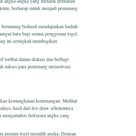
kan angka-angka yang menarik perhatian
rtentu, berharap untuk menjadi pemenang
ng beruntung berhasil mendapatkan hadiah
angat baru bagi semua penggemar togel,
ang ini seringkali membagikan
 terlibat dalam diskusi dan berbagi
isah sukses para pemenang memotivasi
katkan kemungkinan kemenangan. Melihat
nya, hasil dari live draw sebelumnya
i menganalisis frekuensi angka yang
cara pemain togel memilih angka. Dengan