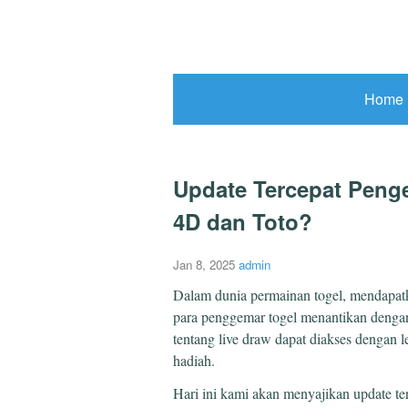
Home
Update Tercepat Penge
4D dan Toto?
Jan 8, 2025
admin
Dalam dunia permainan togel, mendapatkan
para penggemar togel menantikan dengan 
tentang live draw dapat diakses dengan
hadiah.
Hari ini kami akan menyajikan update te